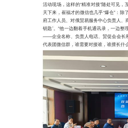
活动现场，这样的“精准对接”随处可见
天下来，崔福才的微信也几乎“爆仓”：除
府工作人员、对俄贸易服务中心负责人、商
钥匙’。”他一边翻着手机通讯录，一边整
——企业名称、负责人电话
、
贸促会
会长
代表团微信群，谁需要对接谁，谁擅长什