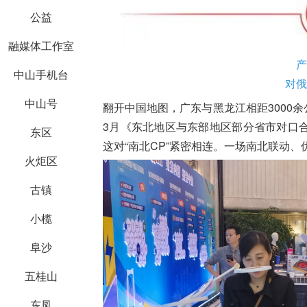
公益
融媒体工作室
产
中山手机台
对俄
中山号
翻开中国地图，广东与黑龙江相距3000余
3月《东北地区与东部地区部分省市对口
东区
这对“南北CP”紧密相连。一场南北联动
火炬区
古镇
小榄
阜沙
五桂山
东凤