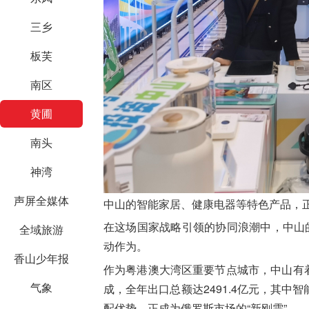
三乡
板芙
南区
黄圃
南头
神湾
声屏全媒体
中山的智能家居、健康电器等特色产品，正
在这场国家战略引领的协同浪潮中，中山
全域旅游
动作为。
香山少年报
作为粤港澳大湾区重要节点城市，中山有着
气象
成，全年出口总额达2491.4亿元，其
配优势，正成为俄罗斯市场的“新刚需”。