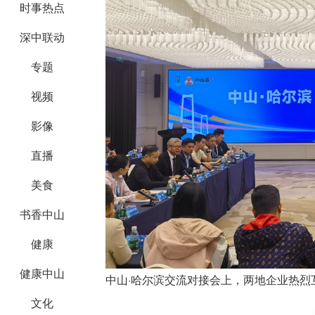
时事热点
深中联动
专题
视频
影像
直播
美食
书香中山
健康
健康中山
中山·哈尔滨交流对接会上，两地企业热烈
文化