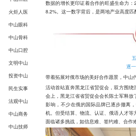
数据的增长更印证着合作的旺盛生命力：20
8.2%。这一数字背后，是两地产业高度
火炬人医
中山眼科
中山骨科
中山口腔
五
文明中山
逐一
投资中山
带着拓展对俄市场的美好合作愿景，中山代
活动首站直奔黑龙江省
贸促会
，双方围绕
民生实事
会上，黑龙江省省
贸促会
会长陈士军释放
法观中山
影响，不少在俄的国际品牌已逐步撤离，
机。但受结算、物流、认证、俄语人才等
中山商务
面临诸多挑战，如信息难、签约难、合作
中山技师