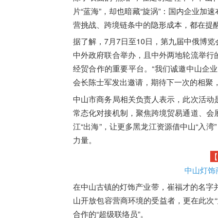
片“蓝海”，却也暗藏“旋涡”：国内企业
营挑战、跨境链条中的隐形成本，都在提醒：
据了解，7月7日至10日，第九届中俄博
中外政府联合举办，且中外两地轮流举行
经贸合作的重要平台。“我们诚邀中山企业
会长陈士军发出邀请，期待下一次的相聚
中山市商务局相关负责人表示，此次活动
常态化对接机制，聚焦跨境贸易通道、会
江“出海”，让更多黑龙江资源借中山“入湾
力量。
【
中山灯饰
在中山古镇的灯饰产业带，崔福才的名字
山开放包容营商环境的受益者，更在此次“
合作的“超级联络员”。