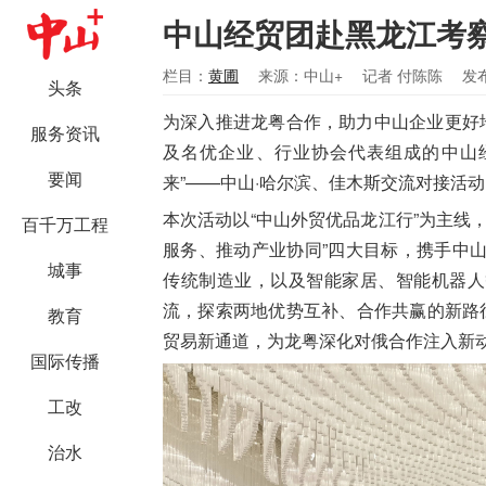
中山经贸团赴黑龙江考察
栏目：
黄圃
来源：中山+
记者 付陈陈
发布
头条
为深入推进龙粤合作，助力中山企业更好
服务资讯
及名优企业、行业协会代表组成的中山经
要闻
来”——中山·哈尔滨、佳木斯交流对接活
本次活动以“中山外贸优品龙江行”为主线
百千万工程
服务、推动产业协同”四大目标，携手中
城事
传统制造业，以及智能家居、智能机器人
流，探索两地优势互补、合作共赢的新路
教育
贸易新通道，为龙粤深化对俄合作注入新
国际传播
工改
治水