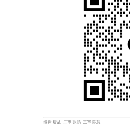
编辑 唐益 二审 张鹏 三审 陈慧