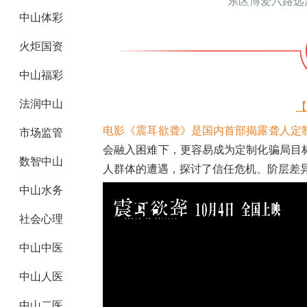
东区博爱六路远
中山体彩
火炬国资
中山福彩
法润中山
【
电影《震耳欲聋》是国内首部揭露聋人定
市场监管
会融入困难下，更容易成为定制化骗局目
数智中山
人群体的遭遇，探讨了信任危机、阶层差
中山水务
社会心理
中山中医
中山人医
中山二医