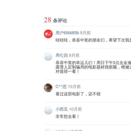
28
条评论
用户6fd485b
9月前
哇哇哇，恭喜中奖的朋友们，希望下次我
周尐四
9月前
恭喜中奖的幸运儿们！周日下午3点去金逸
露聋人定制骗局的电影题材很新颖，檀健
对值得一看！
C^^思
10月前
看过这部电影了，还不错
小西瓜
10月前
非常想去看！