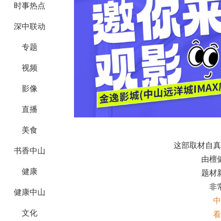
时事热点
深中联动
专题
视频
影像
直播
美食
这部取材自真
书香中山
由檀
健康
题材
非
健康中山
中
文化
看