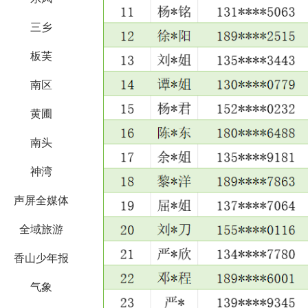
三乡
板芙
南区
黄圃
南头
神湾
声屏全媒体
全域旅游
香山少年报
气象