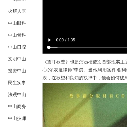
火炬人医
中山眼科
中山骨科
中山口腔
文明中山
《震耳欲聋》也是演员檀健次首部现实主
心的“灰度律师”李淇。当他利用案件名
投资中山
次，在欲望和良知的抉择中，他会如何破
民生实事
法观中山
中山商务
中山技师