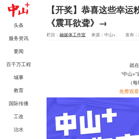
【开奖】恭喜这些幸运
《震耳欲聋》→
头条
栏目：
融媒体工作室
来源：中山+
发布：2
服务资讯
要闻
百千万工程
就在
“中山+
城事
（每
教育
免费观看
国际传播
工改
治水