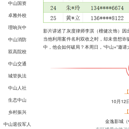
中山国资
卓雅外校
理响兴中
影片讲述了灰度律师李淇（檀健次饰）因
当他利用案件名利双收之时，却未曾想诈
中山消防
中，他会如何破局？本周日，“中山+”邀
双高院校
中山交通
城管执法
中山人社
【
生态中山
10月12
【
乡村振兴
金逸影城（
中山退役军人