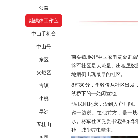
公益
融媒体工作室
中山手机台
中山号
南头镇地处“中国家电黄金走廊
东区
将军社区是人流量、出租屋数
火炬区
地病例出现最早的社区。
8时30分，
李毅俊
从社区出发
古镇
线桥下的一处闲置地。
小榄
“居民刚起床，没到入户时间
阜沙
鞋一边说。在他前方，是一块
水。将军社区党委书记潘东华
五桂山
掉，减少蚊虫
孽生
。
东凤