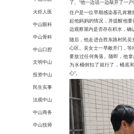
了。”他一边说一边敲开了一
火炬人医
住户是一位早期感染基孔肯雅
起他妈
妈的
情况，并提醒他要
中山眼科
边观察屋内是否存在积水，确
中山骨科
随后，他走进合胜东路村民吴
心区。吴女士一早敞开门，等
中山口腔
要放过任何角落。随即，他拿
文明中山
为水桶倒扣了就行了，桶底和
心”。
投资中山
民生实事
法观中山
中山商务
中山技师