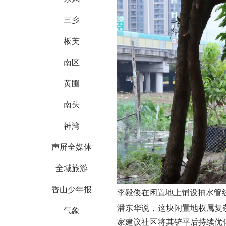
三乡
板芙
南区
黄圃
南头
神湾
声屏全媒体
全域旅游
香山少年报
李毅俊
在闲置地上铺设抽水管线
潘东华说，这块闲置地权属复
气象
家建议社区将其铲平后持续优