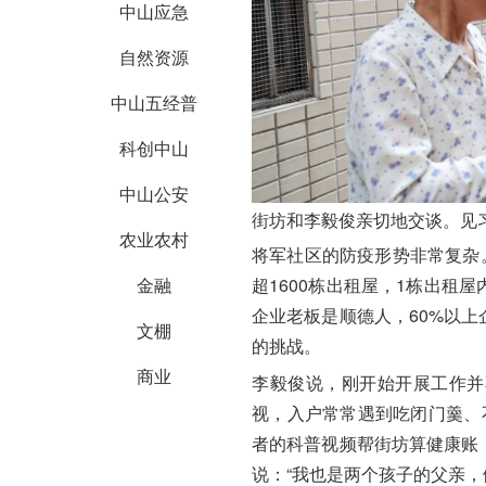
中山应急
自然资源
中山五经普
科创中山
中山公安
街坊和
李毅俊
亲切地交谈。见习
农业农村
将军社区的防疫形势非常复杂。
超1600栋出租屋，1栋出租
金融
企业老板是顺德人，60%以
文棚
的挑战。
商业
李毅俊
说，刚开始开展工作并
视，入户常常遇到吃闭门羹、
者的科普视频帮街坊算健康账
说：“我也是两个孩子的父亲，