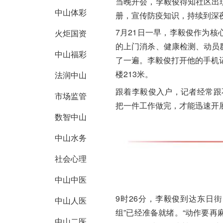
当晚开会，
李毅俊
得知社区出
中山体彩
册，宣传防疫知识，持续到深夜
7月21日一早，
李毅俊
作为核
火炬国资
的上门消杀、
健康检测
、动员
中山福彩
了一遍。
李毅俊
打开他的手机记
楼213米。
法润中山
跟着
李毅俊
入户，记者经常跟
市场监管
把一件工作做完，才能迅速开
数智中山
中山水务
社会心理
中山中医
9时26分，
李毅俊
到达东日街
中山人医
组”已经准备就绪。“动作要再
中山二医