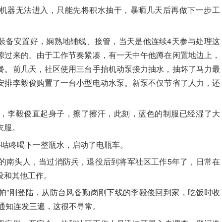
机器无法进入，只能先将积水抽干，暴晒几天后再做下一步工
装备安置好，娴熟地铺线、接管，当天是他连续4天参与处理这
隙过来的。由于工作节奏紧凑，有一天中午他蹲在闲置地边上，
餐。前几天，社区使用三台手抬机动泵接力抽水，抽坏了马力最
安排
李毅俊
购置了一台小型电动水泵。新泵不仅节省了人力，还
，
李毅俊
直起身子，擦了擦汗，此刻，蓝色的制服已经湿了大
衣服。
咚咕咚喝下一整瓶水，启动了电瓶车。
的南头人，当过消防兵，退役后到将军社区工作5年了，日常在
设和其他工作。
韦帕”刚登陆，从防台风备勤岗刚下线的
李毅俊
回到家，吃饭时收
”通知连发三遍，这很不寻常。