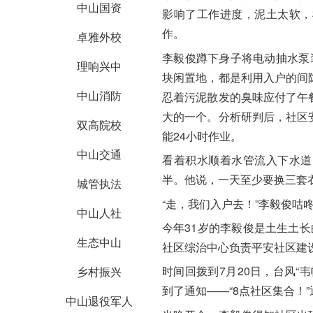
中山国资
影响了工作进度，泥土太软，
作。
卓雅外校
李毅俊
蹲下身子将电动抽水泵
理响兴中
块闲置地，都是利用入户的间
中山消防
忍着污泥散发的臭味应付了午
大的一个。分析研判后，社区
双高院校
能24小时作业。
中山交通
看着积水顺着水管流入下水道
半。他说，一天至少要换三套
城管执法
“走，我们入户去！”
李毅俊
咕
中山人社
今年31岁的
李毅俊
是土生土长
生态中山
社区综治中心负责平安社区建
时间回拨到7月20日，台风“
乡村振兴
到了通知——“8点社区集合！
中山退役军人