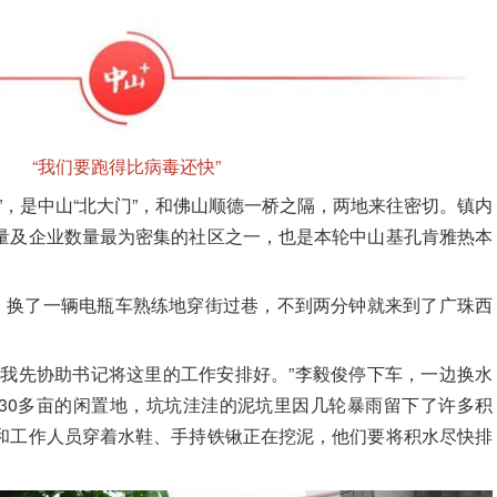
“我们要跑得比病毒还快”
”，是中山“北大门”，和佛山顺德一桥之隔，两地来往密切。镇内
量及企业数量最为密集的社区之一，也是本轮中山基孔肯雅热本
，换了一辆电瓶车熟练地穿街过巷，不到两分钟就来到了广珠西
。我先协助书记将这里的工作安排好。”
李毅俊
停下车，一边换水
30多亩的闲置地，坑坑洼洼的泥坑里因几轮暴雨留下了许多积
和工作人员穿着水鞋、手持铁锹正在挖泥，他们要将积水尽快排