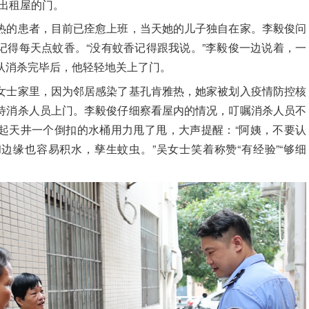
户出租屋的门。
热的患者，目前已痊愈上班，当天她的儿子独自在家。
李毅俊
问
记得每天点蚊香。“没有蚊香记得跟我说。”
李毅俊
一边说着，一
认消杀完毕后，他轻轻地关上了门。
女士家里，因为邻居感染了基孔肯雅热，她家被划入疫情防控核
待消杀人员上门。
李毅俊
仔细察看屋内的情况，叮嘱消杀人员不
起天井一个倒扣的水桶用力甩了甩，大声提醒：“阿姨，不要认
边缘也容易积水，孳生蚊虫。”吴女士笑着称赞“有经验”“够细