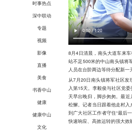
时事热点
深中联动
专题
视频
影像
8月4日清晨，南头大道车来车
站不足500米的中山南头镇将
直播
人员在台阶两边等待分配新一
美食
从7月20日南头镇将军社区发
入第15天。
李毅俊
与社区党委
书香中山
天早出晚归，脚步匆匆。最近
健康
松懈。记者当日跟着他走村入
到广大社区工作者守住“最后
健康中山
快速响应、高效运转的强大效
文化