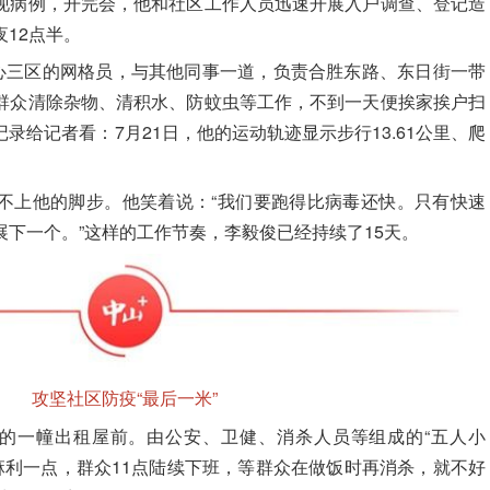
现病例，开完会，他和社区工作人员迅速开展入户调查、登记造
12点半。
心三区的网格员，与其他同事一道，负责合胜东路、东日街一带
群众清除杂物、清积水、防蚊虫等工作，不到一天便挨家挨户扫
录给记者看：7月21日，他的运动轨迹显示步行13.61公里、爬
不上他的脚步。他笑着说：“我们要跑得比病毒还快。只有快速
展下一个。”这样的工作节奏，
李毅俊
已经持续了15天。
攻坚社区防疫“最后一米”
的一幢出租屋前。由公安、卫健、消杀人员等组成的“五人小
麻利一点，群众11点陆续下班，等群众在做饭时再消杀，就不好