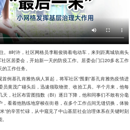
往。8时许，社区网格员
李毅俊
骑着电动车，来到距离城轨南头
军社区居委会，开始新一天的防疫工作。居委会门口20多名工作
天的工作任务。
现首例基孔肯雅热病人算起，将军社区“围剿”基孔肯雅热疫情进
委员黄茂广碰头后，迅速领取物资、收拾工具。半个月来，他每
几天，社区布雷图指数（BI）逐日下降，他和同事们不敢有分毫
户，看着他熟练地穿梭在街巷，在多个工作点间无缝切换，体验
一米”的辛苦忙碌，从中窥见了中山基层社会治理体系在关键时刻
能。