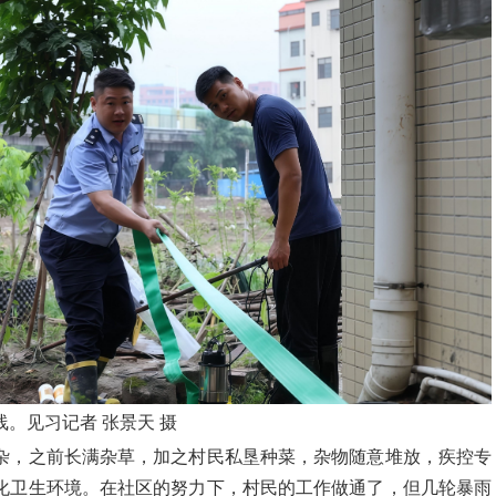
。见习记者 张景天 摄
杂，之前长满杂草，加之村民私垦种菜，杂物随意堆放，疾控专
化卫生环境。在社区的努力下，村民的工作做通了，但几轮暴雨