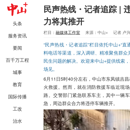
民声热线・记者追踪 |
力将其推开
头条
栏目：
融媒体工作室
来源：中山+
记者 卢
服务资讯
“民声热线・记者追踪”栏目依托中山+“直通 
要闻
料电话等渠道，深入调研、精准聚焦群众
百千万工程
民生问题的解决。欢迎来中山+提供线索，欢迎拨
场见。
城事
6月11日5时40分左右，中山市东凤镇吉
教育
火救援。然而，就在消防救援车临近现场
路。交警部门紧急联系车主，其中一辆车
国际传播
急，周边群众合力将违停车辆推开。
工改
治水