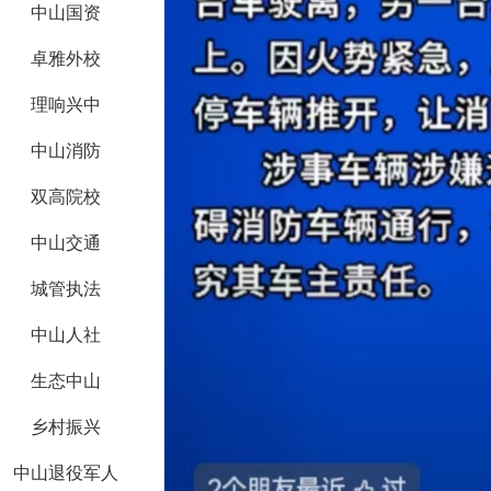
中山国资
卓雅外校
理响兴中
中山消防
双高院校
中山交通
城管执法
中山人社
生态中山
乡村振兴
中山退役军人