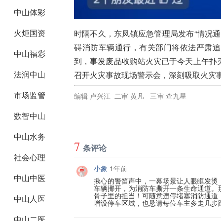
中山体彩
火炬国资
时隔不久，东凤镇应急管理局发布“情况
碍消防车辆通行，有关部门将依法严肃追
中山福彩
到，事发废品收购站火灾已于今天上午扑
法润中山
召开火灾事故现场警示会，深刻吸取火灾
市场监管
编辑 卢兴江 二审 黄凡 三审 查九星
数智中山
中山水务
7
条评论
社会心理
小象
1年前
中山中医
揪心的警笛声中，一幕场景让人眼眶发烫
车辆挪开，为消防车撕开一条生命通道。
骨子里的担当！可随意违停堵塞消防通道
中山人医
增设停车区域，也恳请每位车主多走几步
中山二医