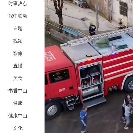
时事热点
深中联动
专题
视频
影像
直播
美食
书香中山
健康
健康中山
文化