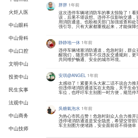
胖胖
1年前
火炬人医
这次违停车辆堵消防车的事太惊险了！看
误，后果不堪设想。违停不仅影响交通，
用消防通道。也盼相关部门加强巡查和处
中山眼科
强引导。只有大家都重视起来，才能保障
中山骨科
静静地一休
1年前
违停车辆堵塞消防通道，危急时刻，群众
中山口腔
醒我们，随意停车不仅违反交通规则，更
共同维护畅通、安全的城市环境。
文明中山
安琪@ANGEL
1年前
投资中山
太感动了！紧要关头大家二话不说合力推
但违停堵消防通道实在太危险，关乎生命
民生实事
车位，也呼吁车主别图一时方便，规范停
法观中山
吳糖氣泡水
1年前
中山商务
为热心市民点赞！危急时刻众人合力推开
违停堵消防通道是安全隐患，希望交管部
车主别图方便堵路，安全面前容不得侥幸
中山技师