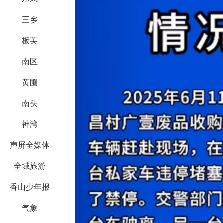
三乡
板芙
南区
黄圃
南头
神湾
声屏全媒体
全域旅游
香山少年报
气象