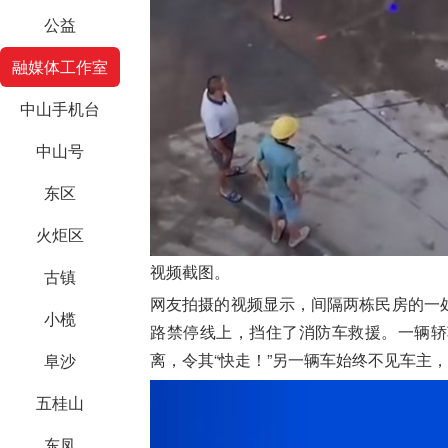
公益
融媒体工作室
中山手机台
中山号
东区
火炬区
视频截图。
古镇
网友拍摄的视频显示，间隔两栋民房的一
小榄
路禁停线上，挡住了消防车救援。一辆轿
离，令其“快走！”另一辆车始终不见车主
阜沙
五桂山
东凤