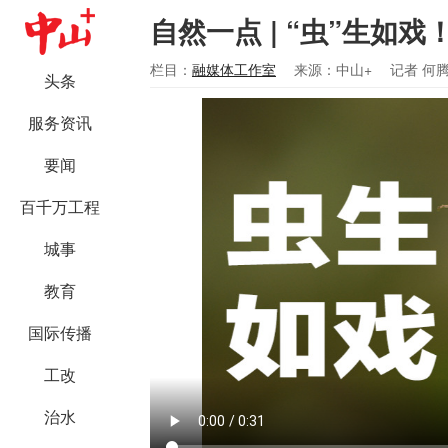
自然一点 | “虫”生如
栏目：
融媒体工作室
来源：中山+
记者 何
头条
服务资讯
要闻
百千万工程
城事
教育
国际传播
工改
治水