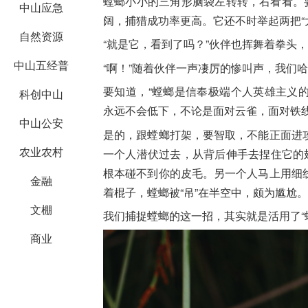
螳螂小小的三角形脑袋左转转，右看看。
中山应急
阔，捕猎成功率更高。它还不时举起两把“
自然资源
“就是它，看到了吗？”伙伴也挥舞着拳头
中山五经普
“啊！”随着伙伴一声凄厉的惨叫声，我们
要知道，“螳螂是信奉极端个人英雄主义
科创中山
永远不会低下，不论是面对云雀，面对铁线
中山公安
是的，跟螳螂打架，要智取，不能正面进
农业农村
一个人潜伏过去，从背后伸手去捏住它的
根本碰不到你的皮毛。另一个人马上用细
金融
着棍子，螳螂被“吊”在半空中，颇为尴尬。
文棚
我们捕捉螳螂的这一招，其实就是活用了“
商业