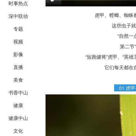
时事热点
虎甲、螳螂、蜘蛛
深中联动
这些虫子就
专题
“自然一
视频
第二节
影像
“短跑健将”虎甲、“英雄
直播
它们每天都在
美食
01
虎甲
书香中山
健康
健康中山
文化