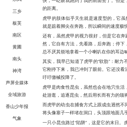
快，一眨眼就跑到了我的前面去了。但是
的距离。
三乡
虎甲的肢体似乎天生就是速度型的，它虽
板芙
就是踮着脚尖在奔跑，所以瞬间的速度极
南区
还有，虽然虎甲的视力很好，但是它在奔
然，它自有方法，先看路，后奔跑；停下
黄圃
总不厌其烦地拿着一个小喇叭在你的耳边
南头
其实，我早已知道了虎甲的“软肋”：耐
它刚停下来，我已冲到了眼前。它还没看
神湾
吁吁缴械投降了。
声屏全媒体
虎甲是肉食性昆虫，虽然也会在地穴生活
全域旅游
处游逛，追逐昆虫，然后用长而有力的颌
而虎甲的幼虫在捕食方式上跟成虫迥然不
香山少年报
将头像塞子一样堵在洞口，头顶跟地面几
气象
一只小昆虫路过“陷阱”，这是它的末日