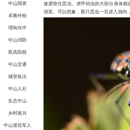
中山国资
速度咬住昆虫。虎甲幼虫的大部分身体都
洞里。可以想象，那只昆虫一旦进入洞内
卓雅外校
理响兴中
中山消防
双高院校
中山交通
城管执法
中山人社
生态中山
乡村振兴
中山退役军人