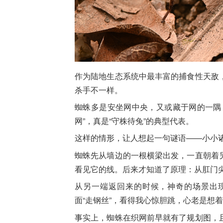
作为陆地生态系统中最丰富的捕食性天敌
杀手不一样。
蜘蛛多是安坐网中央，又或藏于网的一隅
网”，真是“守株待兔”的典型代表。
这样的情形，让人想起一句谜语——小小
蜘蛛先从墙边的一根横梁出发，一直朝着
看见它的线。后来才知道了原理：从肛门
从另一端返回来的时候，神奇的场景出
面“走钢丝”，看得我心惊胆跳，心老是想
事实上，蜘蛛在织网前早就有了规划图，