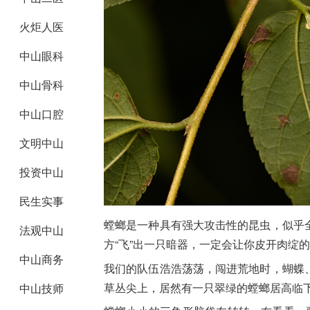
火炬人医
中山眼科
中山骨科
中山口腔
文明中山
投资中山
民生实事
螳螂是一种具有强大攻击性的昆虫，似乎
法观中山
方“飞”出一只暗器，一定会让你皮开肉绽
中山商务
我们的队伍浩浩荡荡，闯进荒地时，蝴蝶
草丛尖上，居然有一只翠绿的螳螂居高临
中山技师