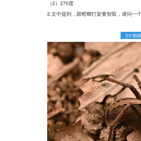
（2）270度
2.文中提到，跟螳螂打架要智取，请问一
03
蜘