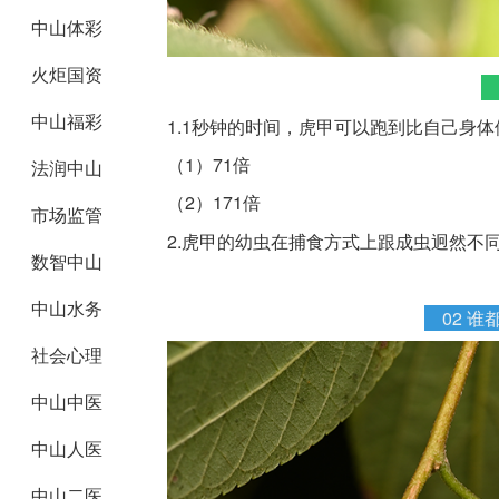
中山体彩
火炬国资
中山福彩
1.1秒钟的时间，虎甲可以跑到比自己身
（1）71倍
法润中山
（2）171倍
市场监管
2.虎甲的幼虫在捕食方式上跟成虫迥然不
数智中山
中山水务
02
谁
社会心理
中山中医
中山人医
中山二医