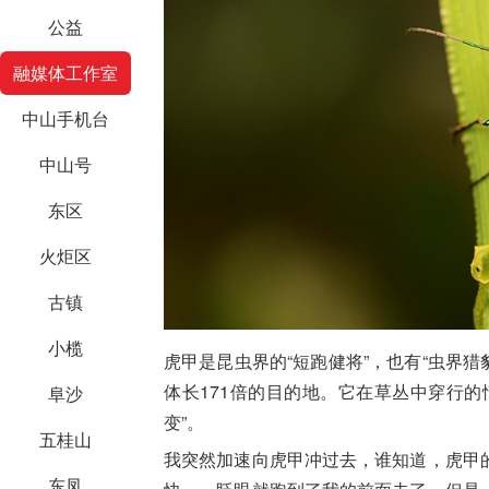
公益
融媒体工作室
中山手机台
中山号
东区
火炬区
古镇
小榄
虎甲是昆虫界的“短跑健将”，也有“虫界
体长171倍的目的地。它在草丛中穿行
阜沙
变”。
五桂山
我突然加速向虎甲冲过去，谁知道，虎甲
东凤