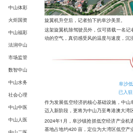
中山体彩
火炬国资
旋翼机升空后，记者拍下的阜沙美景。
这架旋翼机除驾驶员外，仅可搭载一名记
中山福彩
动的空气，真切感受风的温度与速度，沉
法润中山
市场监管
数智中山
中山水务
阜沙低
已入驻
社会心理
作为发展低空经济的核心基础设施，中山
中山中医
迈入新阶段，更将为中山乃至粤港澳大湾
中山人医
2024年1月，阜沙镇抢抓低空经济产业
基地占地约420 亩，定位为大湾区低空
中山二医