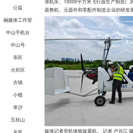
准机库、10000平方米飞行器生产制造厂
公益
器整机、元器件和零配件制造企业的研发
融媒体工作室
中山手机台
中山号
东区
火炬区
古镇
小榄
阜沙
五桂山
媒体记者登机体验旋翼机。 记者 卢兴江 
东凤