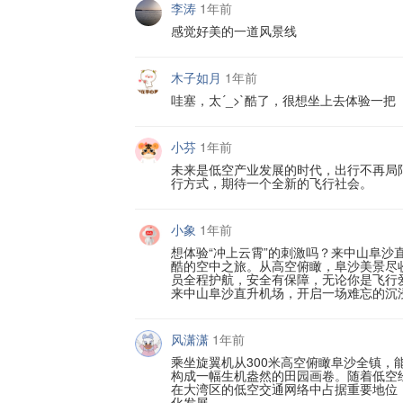
李涛
1年前
感觉好美的一道风景线
木子如月
1年前
哇塞，太´_>`酷了，很想坐上去体验一把
小芬
1年前
未来是低空产业发展的时代，出行不再局
行方式，期待一个全新的飞行社会。
小象
1年前
想体验“冲上云霄”的刺激吗？来中山阜
酷的空中之旅。从高空俯瞰，阜沙美景尽
员全程护航，安全有保障，无论你是飞行
来中山阜沙直升机场，开启一场难忘的沉
风潇潇
1年前
乘坐旋翼机从300米高空俯瞰阜沙全镇
构成一幅生机盎然的田园画卷。随着低空
在大湾区的低空交通网络中占据重要地位
化发展。