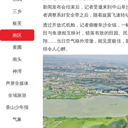
新闻发布会结束后，记者受邀来到中山阜
三乡
者调整系好安全带之后，随着旋翼飞速转动
板芙
透过开放式机舱，记者俯瞰阜沙全镇，一
田与鱼塘相互映衬，错落有致的田园、民
南区
翔……​当日空气格外澄澈，能见度极佳
黄圃
得令人心醉。
南头
神湾
声屏全媒体
全域旅游
香山少年报
气象