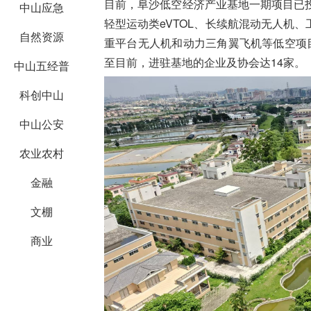
目前，阜沙低空经济产业基地一期项目已
中山应急
轻型运动类eVTOL、长续航混动无人机
自然资源
重平台无人机和动力三角翼飞机等低空项
至目前，
进驻基地的企业及协会达14家。
中山五经普
科创中山
中山公安
农业农村
金融
文棚
商业