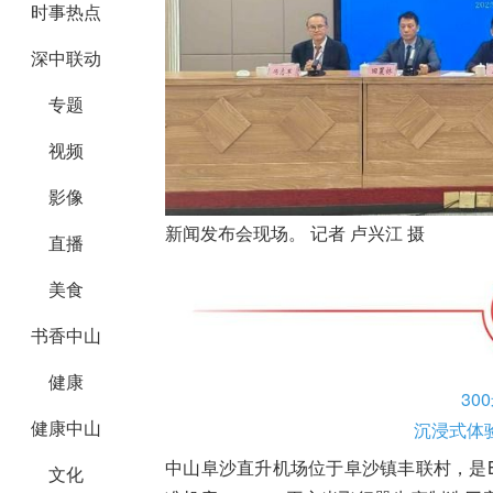
时事热点
深中联动
专题
视频
影像
新闻发布会现场。 记者 卢兴江 摄
直播
美食
书香中山
健康
30
健康中山
沉浸式体
中山阜沙直升机场位于阜沙镇丰联村，是
文化