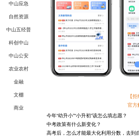
中山应急
自然资源
中山五经普
科创中山
中山公安
农业农村
金融
文棚
【拒
官方
商业
今年“幼升小”“小升初”该怎么填志愿？
中考政策有什么新变化？
高考后，怎么才能最大化利用分数，去到