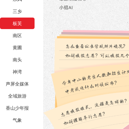
三乡
板芙
南区
黄圃
南头
神湾
声屏全媒体
全域旅游
香山少年报
气象