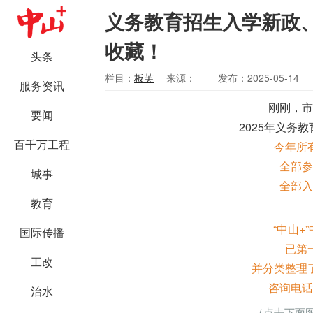
义务教育招生入学新政
收藏！
头条
栏目：
板芙
来源：
发布：2025-05-14
服务资讯
刚刚，市
要闻
2025年义务
百千万工程
今年所
全部参
城事
全部入
教育
“中山+
国际传播
已第
工改
并分类整理
咨询电话
治水
（点击下面