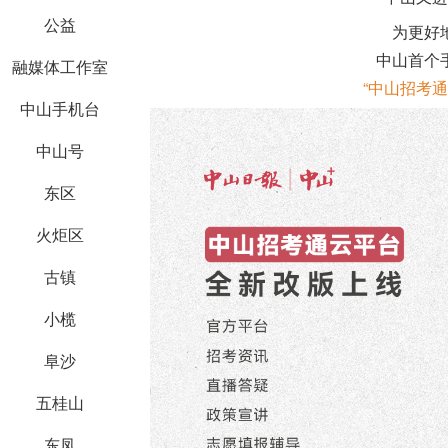
公益
为更好
中山首个
融媒体工作室
“中山招考
中山手机台
中山号
东区
火炬区
古镇
小榄
阜沙
五桂山
东凤