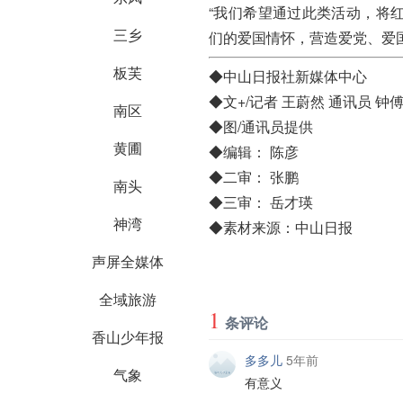
“我们希望通过此类活动，将
三乡
们的爱国情怀，营造爱党、爱
板芙
◆中山日报社新媒体中心
◆文+/记者 王蔚然 通讯员 钟
南区
◆图/通讯员提供
黄圃
◆编辑： 陈彦
◆二审： 张鹏
南头
◆三审： 岳才瑛
神湾
◆素材来源：中山日报
声屏全媒体
全域旅游
1
条评论
香山少年报
多多儿
5年前
气象
有意义