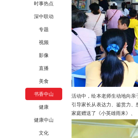
时事热点
深中联动
专题
视频
影像
直播
美食
书香中山
活动中，绘本老师生动地向亲
引导家长从表达力、鉴赏力、
健康
家庭赠送了《小英雄雨来》、
健康中山
文化