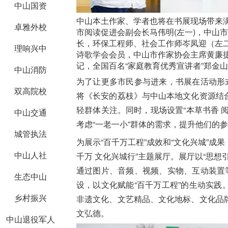
中山国资
中山本土作家、学者也将在书展现场带来
卓雅外校
市阅读促进会副会长马伟明(左一)，中山
长，环保工程师、社会工作师岑凤迎（左
理响兴中
诗歌学会会员，中山市作家协会主席黄廉
记，全国百名“家庭教育优秀宣讲者”郑金
中山消防
为了让更多市民参与进来，书展在活动形
双高院校
将《长安的荔枝》与中山本地文化资源结
轻群体关注。同时，现场设置“本草书香 阅
中山交通
考虑“一老一小”群体的需求，提升他们的
城管执法
为展示“百千万工程”成效和“文化兴城”成
中山人社
千万 文化兴城行”主题展厅。展厅以“思
通过图片、音频、视频、实物、互动装置
生态中山
设，以文化赋能“百千万工程”的生动实
乡村振兴
非遗文化、文艺精品、文化地标、文化品
文弘德。
中山退役军人