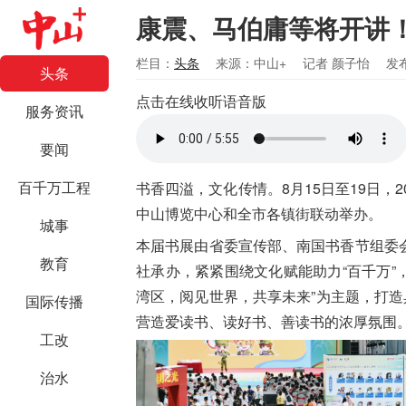
康震、马伯庸等将开讲
栏目：
头条
来源：中山+
记者 颜子怡
发布
头条
点击在线收听语音版
服务资讯
要闻
百千万工程
书香四溢，文化传情。8月15日至19日，
中山博览中心和全市各镇街联动举办。
城事
本届书展由省委宣传部、南国书香节组委
教育
社承办，紧紧围绕文化赋能助力“百千万”
湾区，阅见世界，共享未来”为主题，打造
国际传播
营造爱读书、读好书、善读书的浓厚氛围
工改
治水