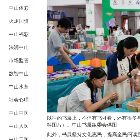
中山体彩
火炬国资
中山福彩
法润中山
市场监管
数智中山
中山水务
社会心理
中山中医
以往的书展上，不但有书可看，还有很多
料图片）。中山书展组委会供图
中山人医
此外，书展坚持文化惠民，提高全民阅读
中山二医