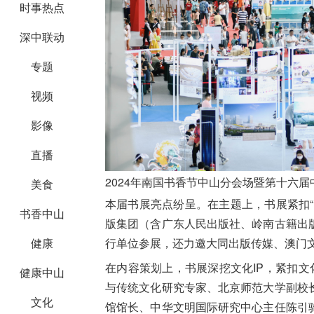
时事热点
深中联动
专题
视频
影像
直播
2024年南国书香节中山分会场暨第十六
美食
本届书展亮点纷呈。在主题上，书展紧扣
书香中山
版集团（含广东人民出版社、岭南古籍出
健康
行单位参展，还力邀大同出版传媒、澳门
在内容策划上，书展深挖文化IP，紧扣文
健康中山
与传统文化研究专家、北京师范大学副校
文化
馆馆长、中华文明国际研究中心主任陈引