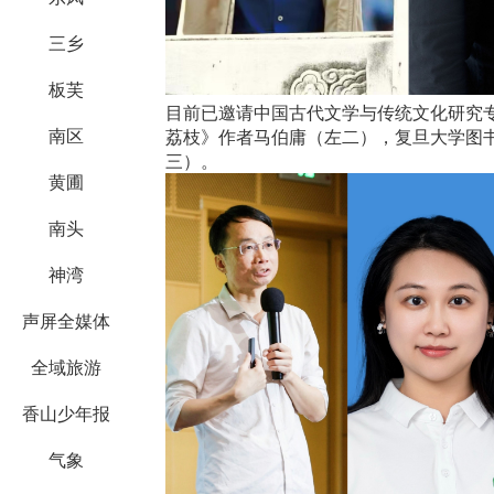
三乡
板芙
目前已邀请中国古代文学与传统文化研究
南区
荔枝》作者马伯庸（左二），复旦大学图
三）。
黄圃
南头
神湾
声屏全媒体
全域旅游
香山少年报
气象