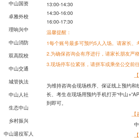
中山国资
13:00-14:30
14:30-16:00
卓雅外校
16:00-17:30
理响兴中
温馨提醒：
中山消防
1每个账号最多可预约5人入场。请家长、
2.为确保咨询会有序进行，请家长朋友严
双高院校
3.现场停车位紧张，请拼车或乘坐公交前
中山交通
【
城管执法
为维持咨询会现场秩序、保证线上预约和
长、考生在现场用预约手机打开“中山+”A
中山人社
到即可。
生态中山
【
乡村振兴
中
中山退役军人
【