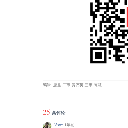
编辑 唐益 二审 黄汉英 三审 陈慧
25
条评论
Von^
1年前