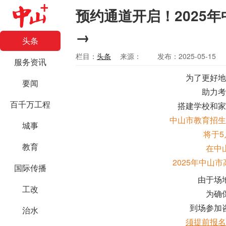
预约通道开启！2025
→
头条
栏目：
头条
来源：
发布：2025-05-15
服务资讯
为了更好地
要闻
助力考
百千万工程
搭建学校和家
中山市教育招生
城事
将于5
教育
在中
2025年中山
国际传播
由于场
工改
为确
到场参加
治水
须提前报名