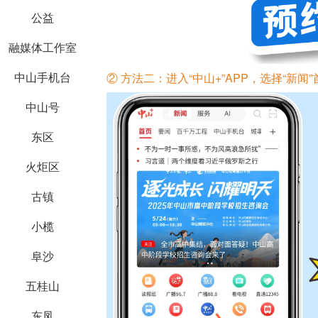
公益
融媒体工作室
中山手机台
② 方法二：
进入“中山+”APP，选择
“新闻”
中山号
东区
火炬区
古镇
小榄
阜沙
五桂山
东凤