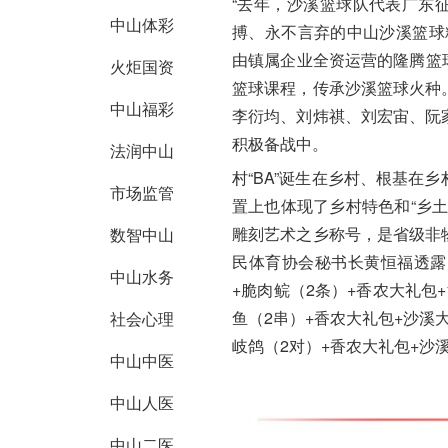
“去年，沙溪篮球队代表广东征
中山体彩
搏、永不言弃的中山沙溪篮球
由镇属企业全资运营的隆腾篮球
火炬国资
篮球课程，传承沙溪篮球火种
中山福彩
李衍均、刘炜祺、刘宏宙、阮
积极备战中。
法润中山
村“BA”诞生在乡村、根基在
市场监管
置上也体现了乡村特色和“乡
雕刻艺术之乡称号，是省级非
数智中山
民体育协会秘书长黄恒福透露
中山水务
+脆肉鲩（2条）+香农大礼包
鱼（2串）+香农大礼包+沙溪
社会心理
岐鸽（2对）+香农大礼包+沙
中山中医
中山人医
中山二医