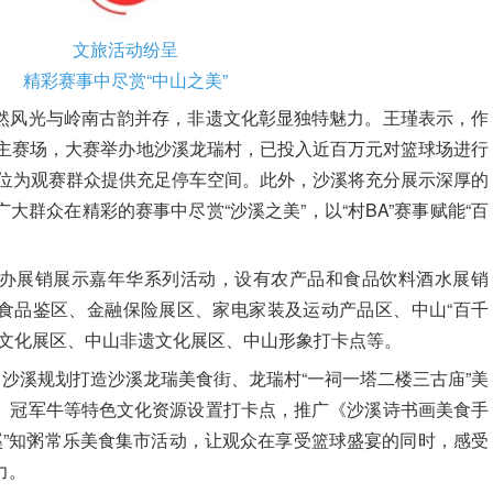
文旅活动纷呈
精彩赛事中尽赏“中山之美”
然风光与岭南古韵并存，非遗文化彰显独特魅力。王瑾表示，作
的主赛场，
大赛举办地沙溪龙瑞村，已投入近百万元对篮球场进行
车位为观赛群众提供充足停车空间
。此外，沙溪将充分展示深厚的
大群众在精彩的赛事中尽赏“沙溪之美”，以“村BA”赛事赋能“百
办展销展示嘉年华系列活动，设有农产品和食品饮料酒水展销
食品鉴区、金融保险展区、家电家装及运动产品区、中山“百千
球文化展区、中山非遗文化展区、中山形象打卡点等。
，沙溪规划打造沙溪龙瑞美食街、龙瑞村“一祠一塔二楼三古庙”美
、冠军牛等特色文化资源设置打卡点，推广《沙溪诗书画美食手
溪”知粥常乐美食集市活动，让观众在享受篮球盛宴的同时，感受
力。