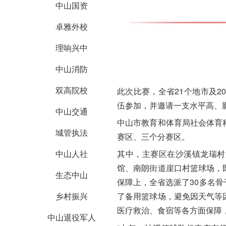
中山国资
卓雅外校
理响兴中
中山消防
双高院校
此次比赛，
全省21个地市及2
伍参加，并邀请一支水平高、
中山交通
中山市教育和体育局社会体育
城管执法
赛区、三个分赛区。
中山人社
其中，主赛区在
沙溪镇龙瑞村
馆、南朗街道崖口村篮球场
，
生态中山
保障上，全省选派了30多名
乡村振兴
了备用篮球场，避免因天气等
医疗救治、食宿等各方面保障
中山退役军人