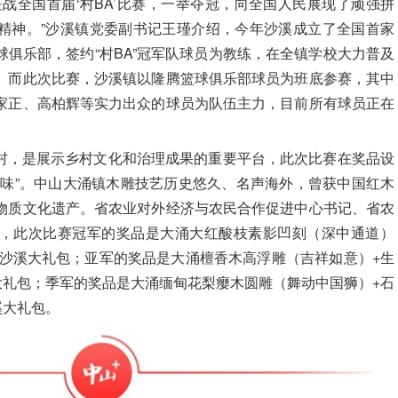
战全国首届‘村BA’比赛，一举夺冠，向全国人民展现了顽强拼
精神。”沙溪镇党委副书记王瑾介绍，今年沙溪成立了全国首家
俱乐部，签约“村BA”冠军队球员为教练，在全镇学校大力普及
。而此次比赛，沙溪镇以隆腾篮球俱乐部球员为班底参赛，其中
家正、高柏辉等实力出众的球员为队伍主力，目前所有球员正在
乡村，是展示乡村文化和治理成果的重要平台，此次比赛在奖品设
土味”。中山大涌镇木雕技艺历史悠久、名声海外，曾获中国红木
物质文化遗产。省农业对外经济与农民合作促进中心书记、省农
，
此次比赛冠军的奖品是大涌大红酸枝素影凹刻（深中通道）
+沙溪大礼包；亚军的奖品是大涌檀香木高浮雕（吉祥如意）+生
大礼包；季军的奖品是大涌缅甸花梨瘿木圆雕（舞动中国狮）+石
溪大礼包。