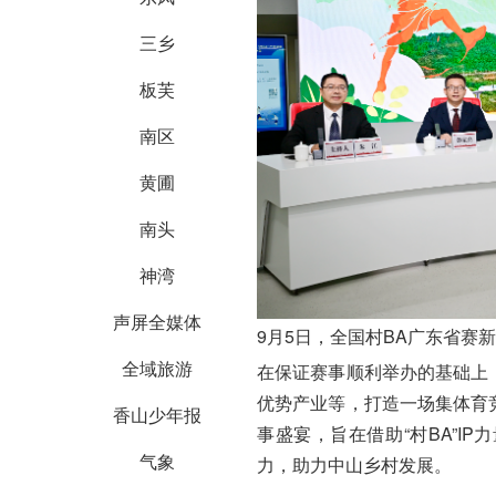
三乡
板芙
南区
黄圃
南头
神湾
声屏全媒体
9月5日，全国村BA广东省赛
全域旅游
在保证赛事顺利举办的基础上
优势产业等，打造一场集体育
香山少年报
事盛宴，旨在借助“村BA”I
气象
力，助力中山乡村发展。