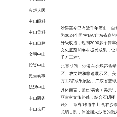
火炬人医
中山眼科
沙溪至今已有近千年历史，自
中山骨科
为2024全国“村BA”广东省赛
升级改造，规划2000多个停
中山口腔
文化底蕴和乡村振兴成果，让广
文明中山
千万工程”。
投资中山
比赛期间，沙溪主会场还将举
区、农文旅和非遗展示区、美
民生实事
万工程”成果展区、广东省篮
法观中山
具体而言，聚焦“美食＋美景”
丽古村文旅路线，结合石碉楼
中山商务
账》，举办“味道中山 食在沙
中山技师
龙瑞古韵，体验烟火沙溪的魅