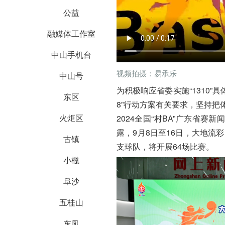
公益
融媒体工作室
中山手机台
视频拍摄：易承乐
中山号
为积极响应省委实施“1310”
东区
8”行动方案有关要求，坚持把
火炬区
2024全国“村BA”广东省
露，9月8日至16日，大地流彩
古镇
支球队，将开展64场比赛。
小榄
阜沙
五桂山
东凤