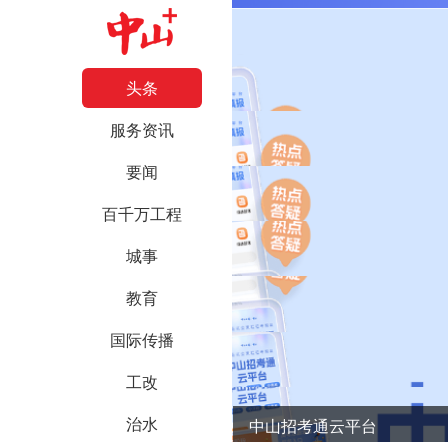
头条
服务资讯
要闻
百千万工程
城事
教育
国际传播
工改
治水
中山招考通云平台