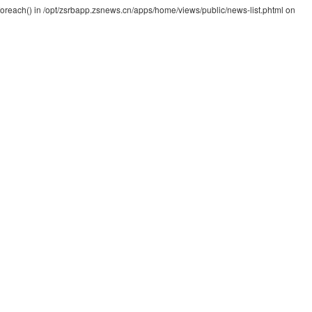
foreach() in
/opt/zsrbapp.zsnews.cn/apps/home/views/public/news-list.phtml
on