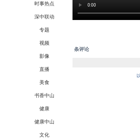
时事热点
深中联动
专题
视频
条评论
影像
直播
美食
书香中山
健康
健康中山
文化