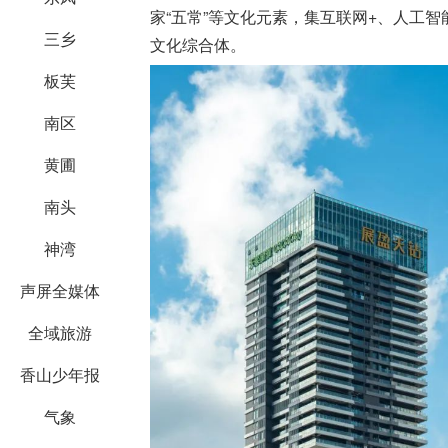
家“五常”等文化元素，集互联网+、人工
三乡
文化综合体。
板芙
南区
黄圃
南头
神湾
声屏全媒体
全域旅游
香山少年报
气象