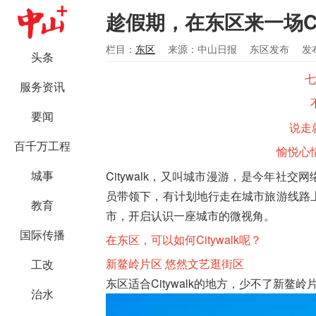
趁假期，在东区来一场Cit
栏目：
东区
来源：中山日报
东区发布
发布
头条
七
服务资讯
要闻
说走就
百千万工程
愉悦心
城事
Citywalk，又叫城市漫游，是今年社交网
员带领下，有计划地行走在城市旅游线路
教育
市，开启认识一座城市的微视角。
国际传播
在东区，可以如何Citywalk呢？
新鳌岭片区 悠然文艺逛街区
工改
东区适合Citywalk的地方，少不了新鳌岭
治水