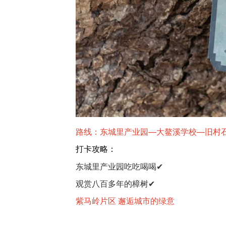
路线：东城里产业园—大鳌溪学校—旧村
打卡攻略：
东城里产业园吃吃喝喝✔
观赏八百多年的樟树✔
紫马岭片区 邂逅城市的绿意