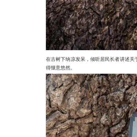
在古树下纳凉发呆，倾听居民长者讲述关
得惬意悠然。