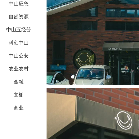
中山应急
自然资源
中山五经普
科创中山
中山公安
农业农村
金融
文棚
商业