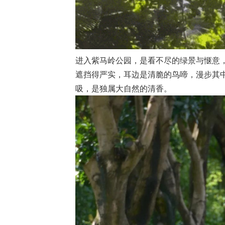
进入紫马岭公园，是看不尽的绿景与惬意
遮挡得严实，耳边是清脆的鸟啼，漫步其
吸，是独属大自然的清香。