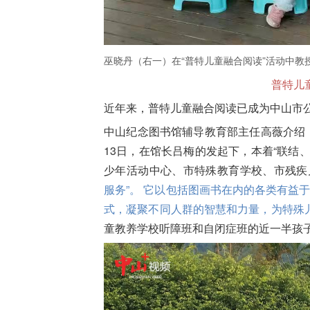
巫晓丹（右一）在“普特儿童融合阅读”活动中教
普特儿童
近年来，普特儿童融合阅读已成为中山市
中山纪念图书馆辅导教育部主任高薇介绍，
13日，在馆长吕梅的发起下，本着“联结
少年活动中心、市特殊教育学校、市残疾
服务”。 它以包括图画书在内的各类有益于
式，凝聚不同人群的智慧和力量，为特殊
童教养学校听障班和自闭症班的近一半孩