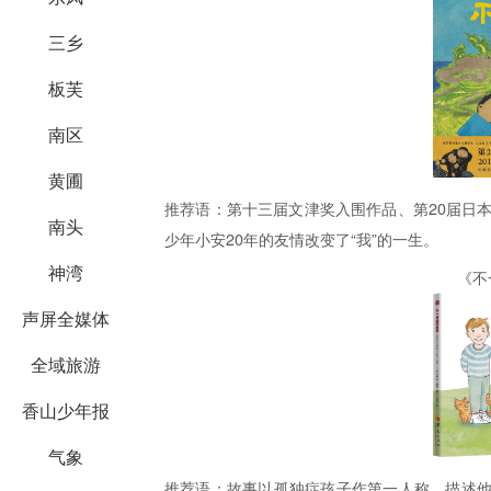
三乡
板芙
南区
黄圃
推荐语：
第十三届文津奖入围作品、第20届日本
南头
少年小安20年的友情改变了“我”的一生。
神湾
《不
声屏全媒体
全域旅游
香山少年报
气象
推荐语：
故事以孤独症孩子作第一人称，描述他