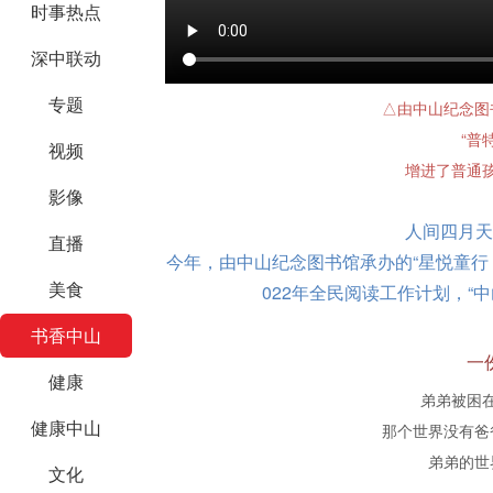
时事热点
深中联动
专题
△由中山纪念图
“普
视频
增进了普通
影像
人间四月天
直播
今年，由中山纪念图书馆承办的
“星悦童
美食
022年全民阅读工作计划，“
书香中山
一
健康
弟弟被困
健康中山
那个世界没有爸
弟弟的世
文化
——