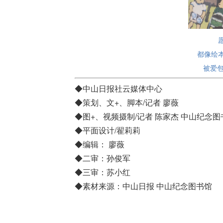
都像绘
被爱
◆中山日报社云媒体中心
◆策划、文+、脚本/记者 廖薇
◆图+、视频摄制/记者 陈家杰 中山纪念图
◆平面设计/翟莉莉
◆编辑： 廖薇
◆二审：孙俊军
◆三审：苏小红
◆素材来源：中山日报 中山纪念图书馆