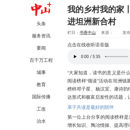
我的乡村我的家丨
进坦洲新合村
头条
栏目：
书香中山
来源：
发布
服务资讯
点击在线收听语音版
要闻
百千万工程
城事
“大家知道，读书的意义是什么
阅读榜样“领读”活动在坦洲
教育
榜样邓子星、杨汉宜、康诗韵
国际传播
达形式和极富启发性的话题，
亲子共读是最好的陪伴
工改
第一位上台分享的阅读榜样是
治水
增长知识、陶冶情操、提高理