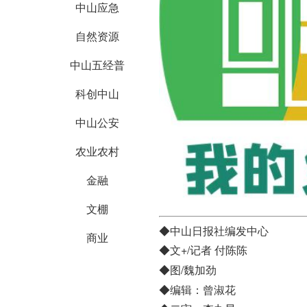
中山应急
自然资源
中山五经普
科创中山
中山公安
农业农村
金融
文棚
◆中山日报社编发中心
商业
◆文+/
记者 付陈陈
◆图/
魏加劲
◆编辑：曾淑花