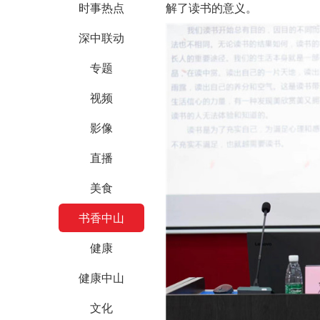
时事热点
解了读书的意义。
深中联动
专题
视频
影像
直播
美食
书香中山
健康
健康中山
文化