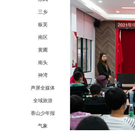
三乡
板芙
南区
黄圃
南头
神湾
声屏全媒体
全域旅游
香山少年报
气象