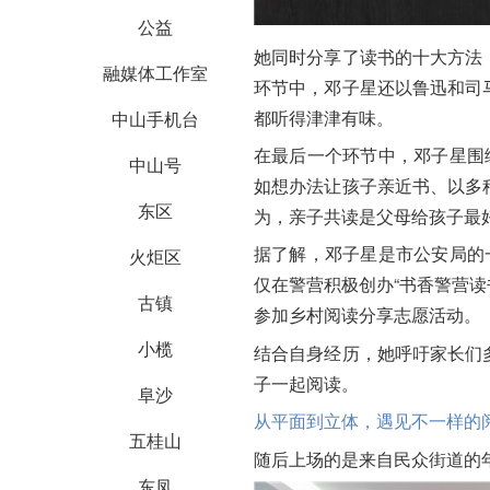
公益
她同时分享了读书的十大方法
融媒体工作室
环节中，邓子星还以鲁迅和司
都听得津津有味。
中山手机台
在最后一个环节中，邓子星围
中山号
如想办法让孩子亲近书、以多
东区
为，亲子共读是父母给孩子最
据了解，邓子星是市公安局的
火炬区
仅在警营积极创办“书香警营读
古镇
参加乡村阅读分享志愿活动。
小榄
结合自身经历，她呼吁家长们
子一起阅读。
阜沙
从平面到立体，遇见不一样的
五桂山
随后上场的是来自民众街道的
东凤