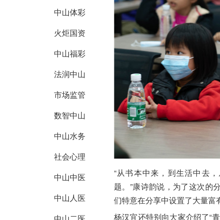
中山体彩
火炬国资
中山福彩
法润中山
市场监管
数智中山
中山水务
社会心理
“从书本中来，到生活中去
中山中医
题。”康诗韵说，为了这次的
中山人医
们特意在分享中设置了大量富
杨汉宜还特别向大家介绍了“青
中山二医