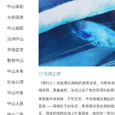
中山体彩
火炬国资
中山福彩
法润中山
市场监管
数智中山
中山水务
◎“无用之用”
社会心理
《垂钓人》的故事以海鸥的视角讲述。与整体画
稽呆萌，童趣盎然，这也让这个饱含哲理的故事
中山中医
奥斯曼外表粗糙、不苟言笑，半张脸藏在翘起的
中山人医
是鱼——填饱肚子的实在，奥斯曼却喜欢捣鼓破烂
见，调皮的海鸥在地上忙着画鱼，他却在一旁出
中山二医