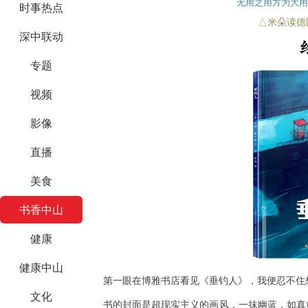
无用之用方为大用
时事热点
△米朵读德
深中联动
专题
视频
影像
直播
美食
书香中山
健康
健康中山
第一眼在博雅书店看见《垂钓人》，我便忍不住
文化
书的封面是超现实主义的画风，一抹幽蓝，如真