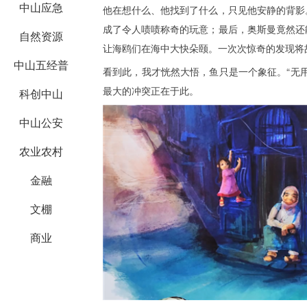
中山应急
他在想什么、他找到了什么，只见他安静的背影
成了令人啧啧称奇的玩意；最后，奥斯曼竟然还
自然资源
让海鸥们在海中大快朵颐。一次次惊奇的发现将
中山五经普
看到此，我才恍然大悟，鱼只是一个象征。“无
最大的冲突正在于此。
科创中山
中山公安
农业农村
金融
文棚
商业