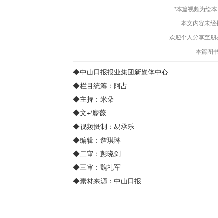
*本篇视频为绘
本文内容未经
欢迎个人分享至朋
本篇图
◆中山日报报业集团新媒体中心
◆栏目统筹：阿占
◆主持：米朵
◆文+/廖薇
◆视频摄制：易承乐
◆编辑：詹琪琳
◆二审：彭晓剑
◆三审：魏礼军
◆素材来源：中山日报