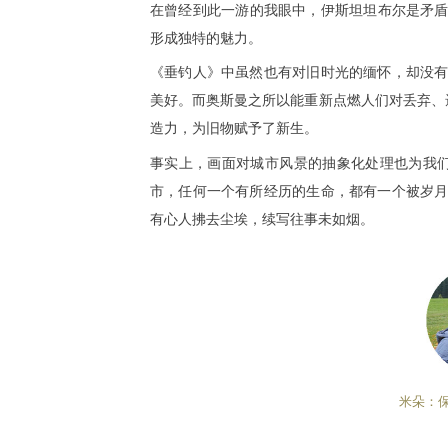
在曾经到此一游的我眼中，伊斯坦坦布尔是矛盾的
形成独特的魅力。
《垂钓人》中虽然也有对旧时光的缅怀，却没有“
美好。而奥斯曼之所以能重新点燃人们对丢弃、
造力，为旧物赋予了新生。
事实上，画面对城市风景的抽象化处理也为我
市，任何一个有所经历的生命，都有一个被岁月掩
有心人拂去尘埃，续写往事未如烟。
米朵：