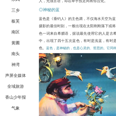
人，无须言语，却在举手投足间将你点化。
◎神秘的蓝
三乡
蓝色是《垂钓人》的主色调，不仅海水天空为蓝
板芙
摄影的最佳时刻，一般出现在太阳刚刚落下或将
南区
色一词来自希腊语，据说最先使用它的人是古
中，出现了四十五次蓝色，有时是浅蓝，有时
黄圃
色。
蓝色，是神秘的，也是心灵的、哲思的。它同
南头
神湾
声屏全媒体
全域旅游
香山少年报
气象