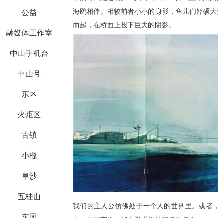
海鸥相伴。相较前者小小的身影，鱼儿们皆硕大
公益
而起，在桥面上投下巨大的阴影。
融媒体工作室
中山手机台
中山号
东区
火炬区
古镇
小榄
阜沙
五桂山
我们的主人公仿佛处于一个人的世界里。或者
东凤