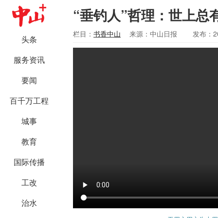
“垂钓人”哲理：世上总
栏目：
书香中山
来源：中山日报
发布：20
头条
服务资讯
要闻
百千万工程
城事
教育
国际传播
工改
治水