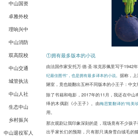
中山国资
卓雅外校
理响兴中
中山消防
双高院校
①拥有最多版本的小说
由法国作家安托万·德·圣·埃克苏佩里写于194
中山交通
据称，上
纪最佳图书”，也是拥有最多译本的小说。
城管执法
陋室，竟也能翻出五种不同版本的小王子：中文
中山人社
除了书籍和电影，2017年的11月，我还在中
绎的木偶剧《小王子》。由
梅思繁翻译的“纯美
生态中山
用。
乡村振兴
那次观剧让我印象深刻的是，现场竟有不少孩子
出乎家长们的预期，只有那只满身雪白绒毛的
中山退役军人