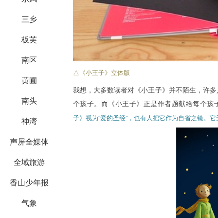
三乡
板芙
南区
△《小王子》立体版
黄圃
我想，大多数读者对《小王子》并不陌生，许多人
南头
个孩子。而《小王子》正是作者题献给每个孩
子》视为“爱的圣经”，也有人把它作为自省之镜。
神湾
声屏全媒体
全域旅游
香山少年报
气象