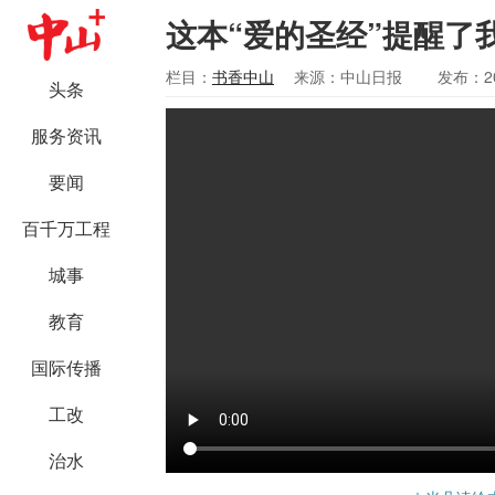
这本“爱的圣经”提醒了
栏目：
书香中山
来源：中山日报
发布：20
头条
服务资讯
要闻
百千万工程
城事
教育
国际传播
工改
治水