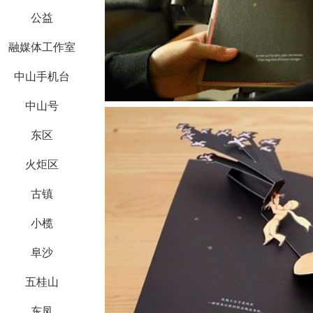
公益
融媒体工作室
中山手机台
中山号
东区
火炬区
古镇
小榄
阜沙
五桂山
东凤