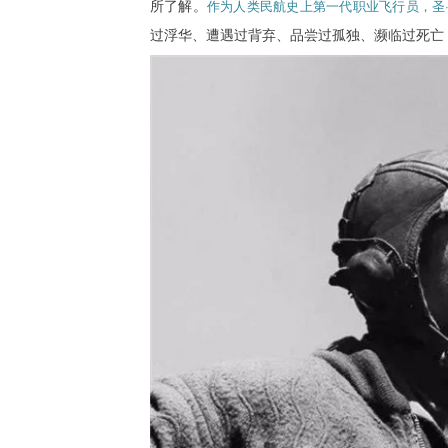
所了解。
作为人类民航史上第一代职业飞行员，
圣
过浮华、遭遇过背弃、品尝过孤独、濒临过死亡