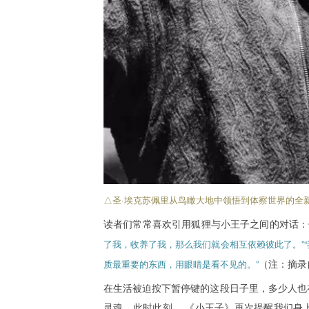
△圣·埃克苏佩里从鸟瞰大地中领悟到体察世界的全
读者们常常喜欢引用狐狸与小王子之间的对话：
了我，收养了我，那么我们就会相互依赖彼此了。”
（注：摘录
质最重要的东西，用眼睛是看不见的。”
在生活被迫按下暂停键的这段日子里，多少人也
灵魂。此时此刻， 《小王子》再次提醒我们身