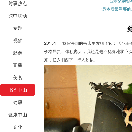
△米朵读绘
时事热点
“最本质最重要的
深中联动
专题
视频
2015年，我在法国的书店里发现了它：《小
价格昂贵、体积庞大，我还是毫不犹豫地将它
影像
来，任夕阳西下，行人如梭。
直播
美食
书香中山
健康
健康中山
文化