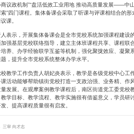
商议政机制”“盘活低效工业用地 推动高质量发展——中
探索”四门课程。集体备课会采取了听课与评课相结合的形
课议课。
责人表示，开展集体备课会是全市党校系统加强课程建设
面加强基层党校联络指导，建立主体班课程共享、课程联
合培养、办学经验联学互鉴等机制，强化聚拢效应、凝聚
难题，提升全市党校系统整体办学水平。
党校教学工作负责人胡妃炎表示，教学是各级党校中心工
备课活动能够帮助镇街党校打造一支政治强、业务精、作
质量发展。在观摩案例教学课程后，南区街道党工委党校
，教学目标、教学流程、教学实施很有借鉴意义，学员研
开发、提高课程质量很有启发。
晖 三审 向才志