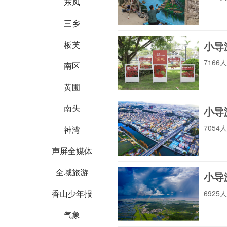
会）
中山环卫
东凤
三乡
小导
板芙
中山市退役军人事
716
务局
中山市第一法院
南区
黄圃
南头
小导
中山工业和信息化
局
太平洋保险
705
神湾
声屏全媒体
全域旅游
小导
中国银行
建设银行
香山少年报
692
气象