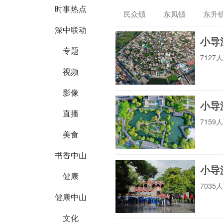
中山农业农村局
局
时事热点
民众镇
东凤镇
东升
深中联动
横栏镇
南头镇
阜沙
小导
专题
翠亨新区
712
中山住建
中山市司法局
视频
影像
小导
直播
中山自然资源局
中山市场监管
715
美食
书香中山
小导
中山市政法委
商务局
健康
703
健康中山
文化
中山城管
中山党史