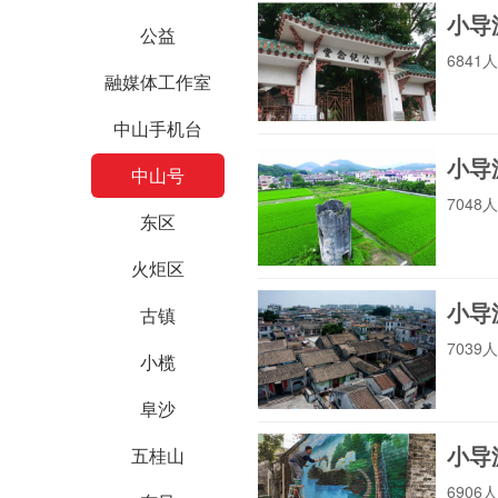
小导
公益
684
融媒体工作室
中山海关
中山机关党建
中山手机台
小导
中山号
704
东区
中山三防
中山社科
火炬区
小导
古镇
703
小榄
中山质量
中山致公
阜沙
小导
五桂山
中山工商联（总商
690