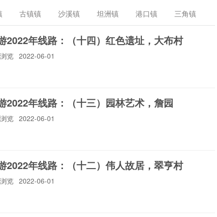
中山生态环境局
中山市卫生健康局
中山天气
中山公路
镇
古镇镇
沙溪镇
坦洲镇
港口镇
三角镇
镇
南朗镇
三乡镇
板芙镇
大涌镇
神湾镇
游2022年线路：（十四）红色遗址，大布村
7人浏览
2022-06-01
中山中级法院
中山市档案局
中山海洋与渔业
中山消防
游2022年线路：（十三）园林艺术，詹园
中山市财政局
中山市民政局
中山市外事侨务局
中山妇联
9人浏览
2022-06-01
游2022年线路：（十二）伟人故居，翠亨村
中山统计局
中山文广电旅游
文艺中山
中共中山市委党校
5人浏览
2022-06-01
中山发改
中山工人在线
中山公积金
中山边防检查