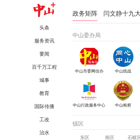
政务矩阵
闫文静十九
头条
中山委办局
服务资讯
要闻
百千万工程
中山市委网信办
中山统战
城事
教育
中山行政服务中心
中山检察
国际传播
工改
镇区
治水
东区
南区
石岐
中山市教育和体育