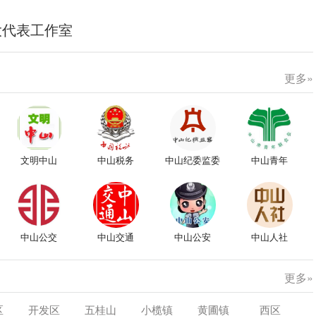
大代表工作室
更多»
文明中山
中山税务
中山纪委监委
中山青年
中山公交
中山交通
中山公安
中山人社
更多»
区
开发区
五桂山
小榄镇
黄圃镇
西区