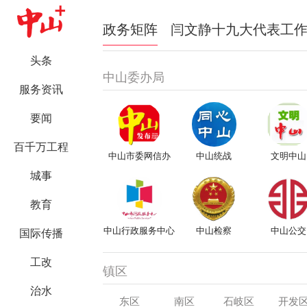
政务矩阵
闫文静十九大代表工
头条
中山委办局
服务资讯
要闻
百千万工程
中山市委网信办
中山统战
文明中山
城事
教育
中山行政服务中心
中山检察
中山公交
国际传播
工改
镇区
治水
东区
南区
石岐区
开发
中山市教育和体育