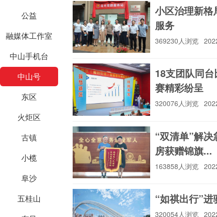
小区治理新格
公益
服务
融媒体工作室
369230人浏览
202
中山海关
中山机关党建
中山提议提案
中山手机台
18支团队同
中山号
赛精彩纷呈
东区
320076人浏览
202
中山三防
中山社科
中山流动人
火炬区
“双清单”解
古镇
房获赠锦旗...
小榄
中山质量
中山致公
中山市科技
163858人浏览
202
阜沙
“如祺出行”进驻
五桂山
中山工商联（总商
320054人浏览
202