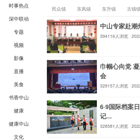
中山农业农村局
局
中山生态环
时事热点
民众镇
东凤镇
东升镇
古镇
深中联动
横栏镇
南头镇
阜沙镇
南朗
中山专家赴潮州
专题
翠亨新区
394116人浏览
202
中山住建
中山市司法局
中山中级法
视频
影像
巾帼心向党 
直播
中山自然资源局
中山市场监管
中山市财政
会
美食
329157人浏览
202
书香中山
6·9国际档案
中山市政法委
商务局
中山统计
健康
记...
健康中山
328581人浏览
202
文化
中山城管
中山党史
中山发改