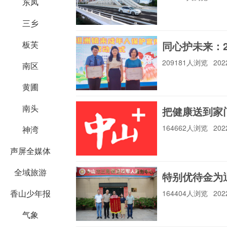
会）
中山环卫
中山市总工
东凤
三乡
同心护未来：
板芙
中山市退役军人事
209181人浏览
202
务局
中山市第一法院
中山市人
南区
黄圃
南头
把健康送到家
中山工业和信息化
局
太平洋保险
中国人寿
164662人浏览
202
神湾
声屏全媒体
全域旅游
特别优待金为退
中国银行
建设银行
香山少年报
164404人浏览
202
气象