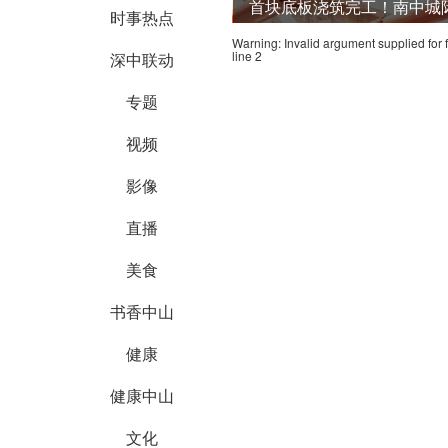
首块底板浇筑完工！南中城
时事热点
Warning
: Invalid argument supplied for 
line
2
深中联动
专题
视频
影像
直播
美食
书香中山
健康
健康中山
文化